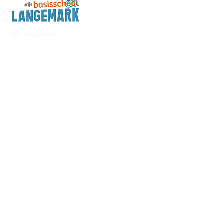
VBS Langemark
Zonnebekestraat 27
8920 Langemark
057 48 82 62
directeur@vbslangemark.be
Over VBS Langemark
Praktische
Ons schoolteam
informatie
Onze schoolvisie
Documenten
Participatieraden
Schooluren en
VCLB Westhoek
aanwezigheid
Scholengemeenschap
Kalender
Menu