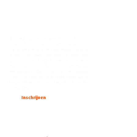
Kennismaken met
VBS Langemark
Wat leuk dat je overweegt om je kind op
onze school in te schrijven. Via de knop
hieronder kan je je kind aanmelden op onze
school. Na deze aanmelding volgt een
uitnodiging en kan je komen kennismaken
met onze school. Ben je na het bezoek
enthousiast? Dan kan je ter plaatse
inschrijven. Ben je nu al 100% zeker van je
keuze? Neem dan via hetzelfde formulier
contact met ons.
Inschrijven