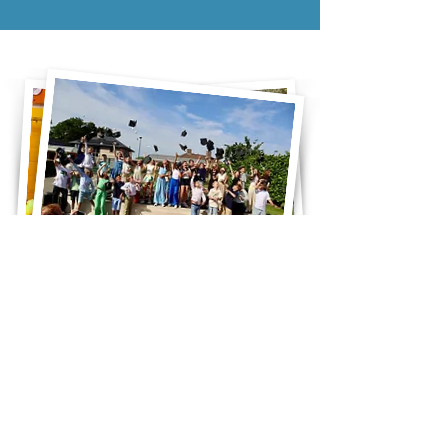
Foto's van vorige
schooljaren bekijken?
Wie de foto's van vorige schooljaren wil
bekijken, kan via de knop hieronder ons
fotoarchief raadplegen.
Naar ons fotoarchief