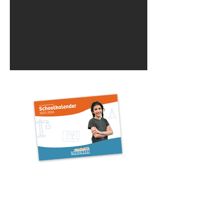
Dowload onze
schoolkalender
Wil je graag onze kalender aan je koelkast
hangen? Download hem via de knop
hieronder.