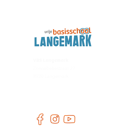
inspiratieschool!
VBS Langemark
Zonnebekestraat 27
8920 Langemark
057 48 82 62
directeur@vbslangemark.be