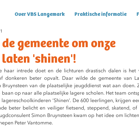
Over VBS Langemark
Praktische informatie
F
21
 de gemeente om onze
 laten 'shinen'!
haar intrede doet en de lichturen drastisch dalen is het 
 of donkeren beter opvalt. Daar wilde de gemeente van L
Bruynsteen van de plaatselijke jeugddienst wat aan doen. Zi
de baan op naar alle plaatselijke lagere scholen. Het team ont
lagereschoolkinderen ‘Shinen’. De 600 leerlingen, krijgen een
e beter belicht en veiliger fietsend, steppend, skatend, of 
eugdconsulent Simon Bruynsteen kwam op het idee om lichten
schepen Peter Vantomme. 