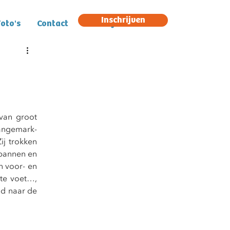
Inschrijven
oto's
Contact
Inschrijven
van groot 
angemark-
j trokken 
spannen en 
 voor- en 
te voet…, 
d naar de 