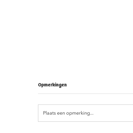
Opmerkingen
Plaats een opmerking...
VBS Langemark is