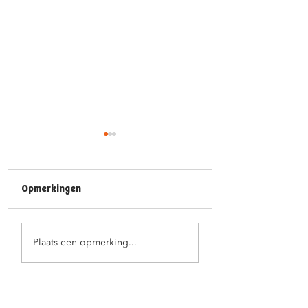
Opmerkingen
Feestelijke
Juf Ann fietst haa
Plaats een opmerking...
kleuterproclamatie
pensioen tegemo