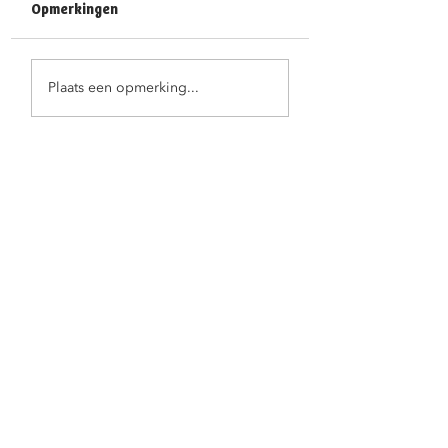
Opmerkingen
Feestelijke
Juf Ann fietst haa
Plaats een opmerking...
kleuterproclamatie
pensioen tegemo