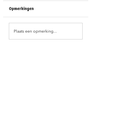
Opmerkingen
Feestelijke
Juf Ann fietst haa
Plaats een opmerking...
kleuterproclamatie
pensioen tegemo