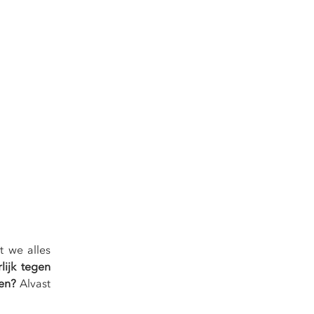
we alles 
rlijk tegen 
en? 
Alvast 