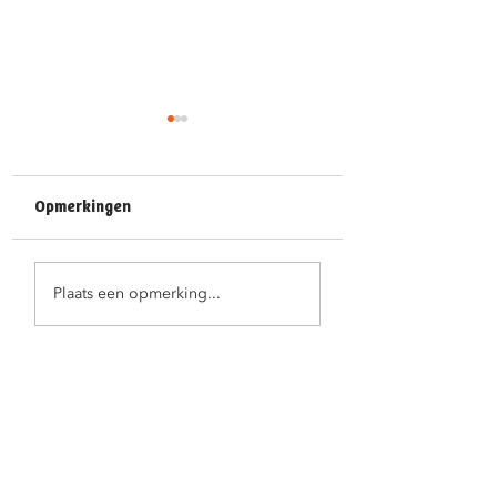
Opmerkingen
Feestelijke
Juf Ann fietst haa
Plaats een opmerking...
kleuterproclamatie
pensioen tegemo