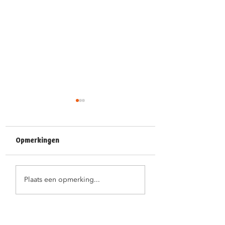
Opmerkingen
Feestelijke
Juf Ann fietst haa
Plaats een opmerking...
kleuterproclamatie
pensioen tegemo